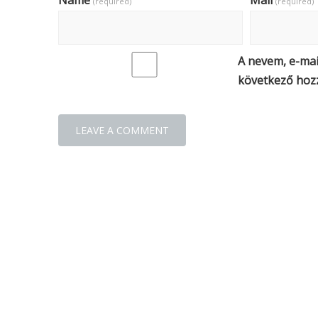
Name
Mail
(required)
(required)
A nevem, e-ma
következő hoz