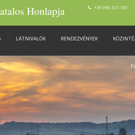
+36 (48) 521-165
S
LÁTNIVALÓK
RENDEZVÉNYEK
KÖZINTÉ
F