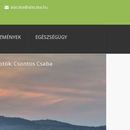
alacska@alacska.hu
ZMÉNYEK
EGÉSZSÉGÜGY
otók: Csontos Csaba