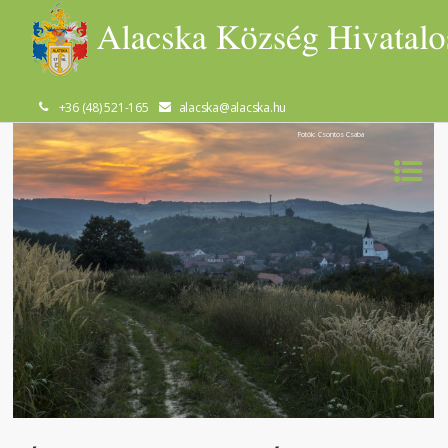
+36 (48) 521-165
alacska@alacska.hu
Fotók: Csontos Csaba