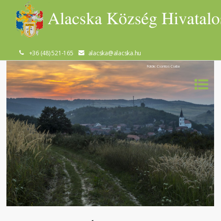
+36 (48) 521-165
alacska@alacska.hu
Fotók: Csontos Csaba