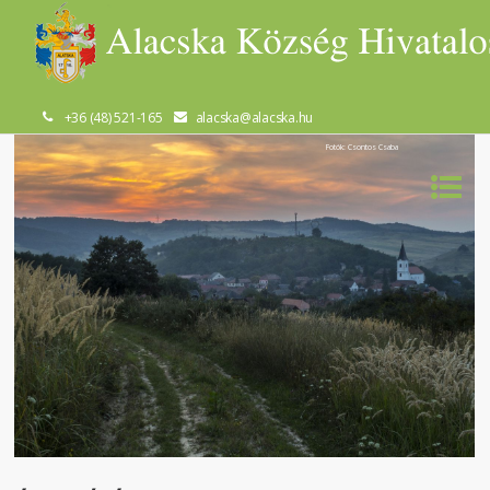
+36 (48) 521-165
alacska@alacska.hu
Fotók: Csontos Csaba