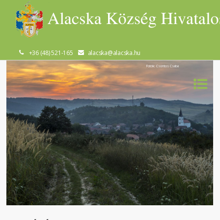
+36 (48) 521-165
alacska@alacska.hu
Fotók: Csontos Csaba