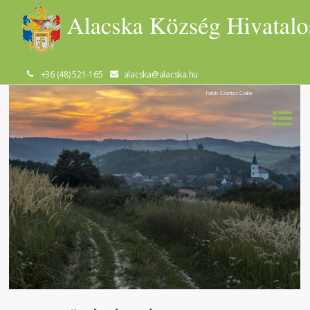
+36 (48) 521-165
alacska@alacska.hu
Fotók: Csontos Csaba