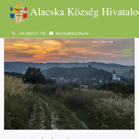
+36 (48) 521-165
alacska@alacska.hu
Fotók: Csontos Csaba