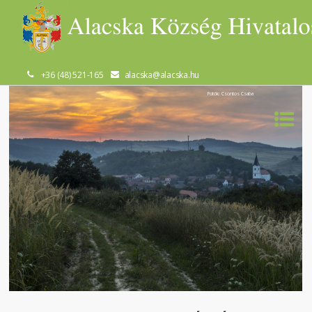
+36 (48) 521-165
alacska@alacska.hu
Fotók: Csontos Csaba