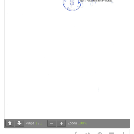
Page
1
/
1
Zoom
100%