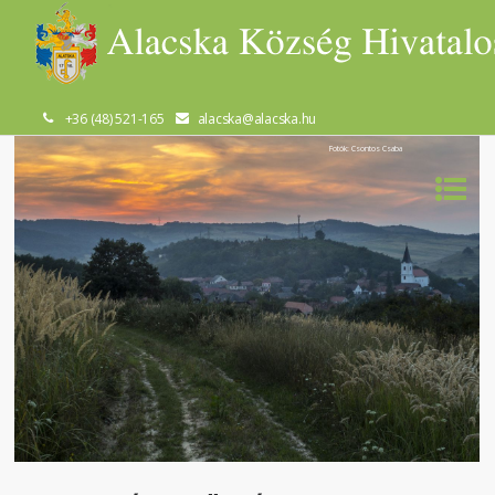
+36 (48) 521-165
alacska@alacska.hu
Fotók: Csontos Csaba