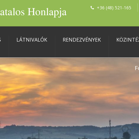
+36 (48) 521-165
S
LÁTNIVALÓK
RENDEZVÉNYEK
KÖZINTÉ
F