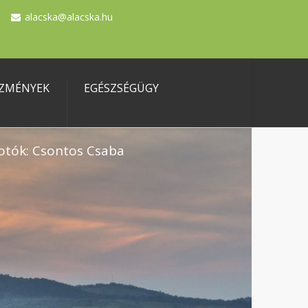
alacska@alacska.hu
ZMÉNYEK
EGÉSZSÉGÜGY
otók: Csontos Csaba