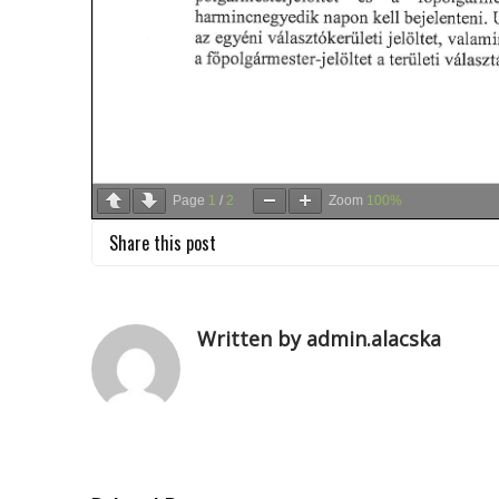
Page
1
/
2
Zoom
100%
Share this post
Written by admin.alacska