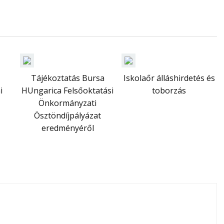
Tájékoztatás Bursa
Iskolaőr álláshirdetés és
i
HUngarica Felsőoktatási
toborzás
Önkormányzati
Ösztöndíjpályázat
eredményéről