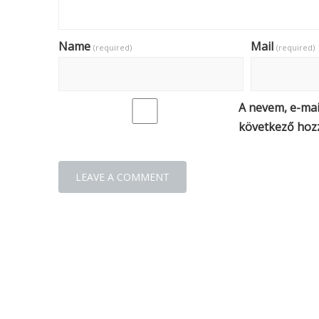
Name
Mail
(required)
(required)
A nevem, e-ma
következő hoz