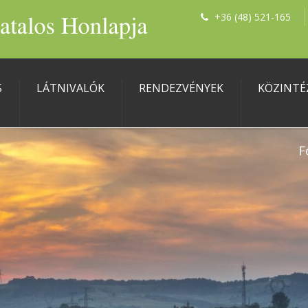
+36 (48) 521-165
S
LÁTNIVALÓK
RENDEZVÉNYEK
KÖZINTÉ
F