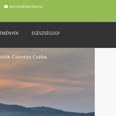
alacska@alacska.hu
ZMÉNYEK
EGÉSZSÉGÜGY
otók: Csontos Csaba