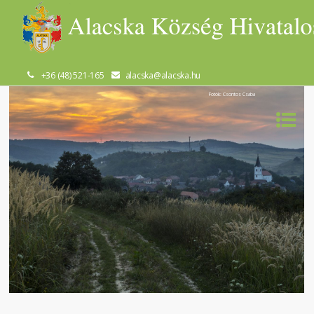
+36 (48) 521-165
alacska@alacska.hu
Fotók: Csontos Csaba