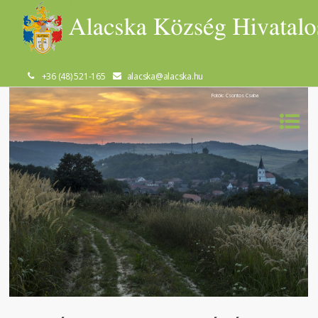
+36 (48) 521-165
alacska@alacska.hu
Fotók: Csontos Csaba