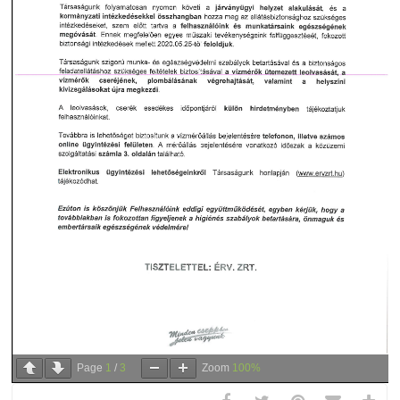
Page
1
/
3
Zoom
100%