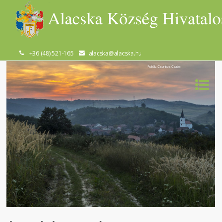
+36 (48) 521-165
alacska@alacska.hu
Fotók: Csontos Csaba