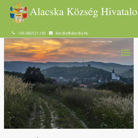
+36 (48) 521-165
alacska@alacska.hu
Fotók: Csontos Csaba