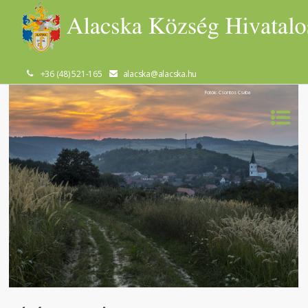
+36 (48) 521-165
alacska@alacska.hu
Fotók: Csontos Csaba