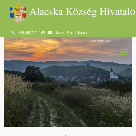
+36 (48) 521-165
alacska@alacska.hu
Fotók: Csontos Csaba