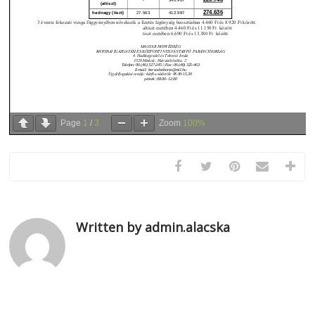
Page
1
/
3
Zoom
100%
Written by admin.alacska