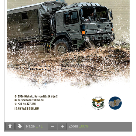
Page
1
/
1
Zoom
100%