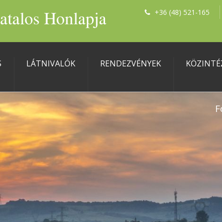
+36 (48) 521-165
S
LÁTNIVALÓK
RENDEZVÉNYEK
KÖZINTÉ
F