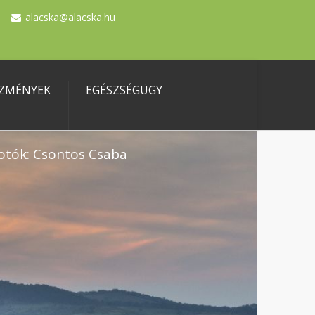
alacska@alacska.hu
ZMÉNYEK
EGÉSZSÉGÜGY
otók: Csontos Csaba