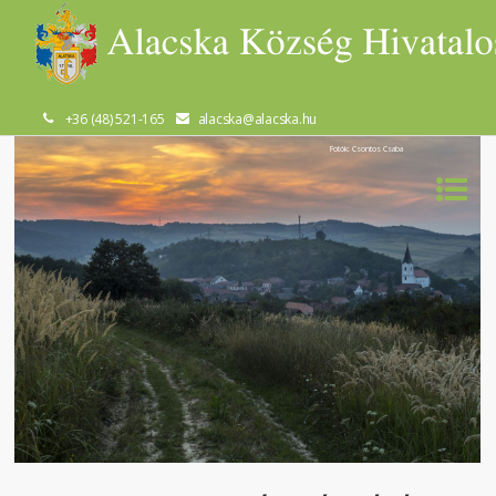
+36 (48) 521-165
alacska@alacska.hu
Fotók: Csontos Csaba