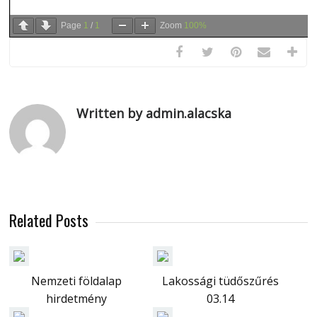
Page
1
/
1
Zoom
100%
Written by admin.alacska
Related Posts
Nemzeti földalap
Lakossági tüdőszűrés
hirdetmény
03.14