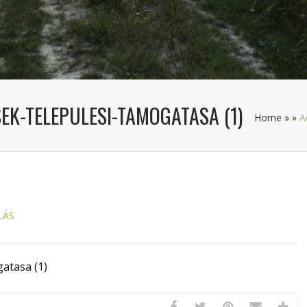
SEK-TELEPULESI-TAMOGATASA (1)
Home
»
»
A
LÁS
gatasa (1)