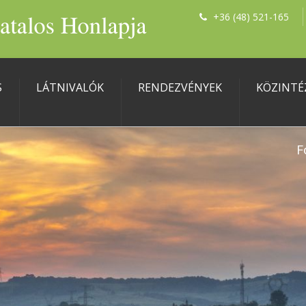
+36 (48) 521-165
S
LÁTNIVALÓK
RENDEZVÉNYEK
KÖZINTÉ
F