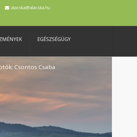
alacska@alacska.hu
ZMÉNYEK
EGÉSZSÉGÜGY
otók: Csontos Csaba