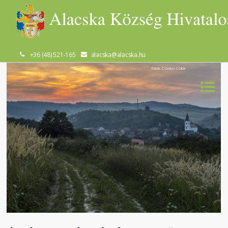
+36 (48) 521-165
alacska@alacska.hu
Fotók: Csontos Csaba