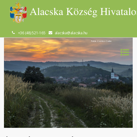
+36 (48) 521-165
alacska@alacska.hu
Fotók: Csontos Csaba