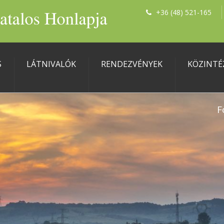
+36 (48) 521-165
S
LÁTNIVALÓK
RENDEZVÉNYEK
KÖZINTÉ
F