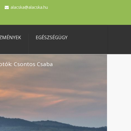
alacska@alacska.hu
ZMÉNYEK
EGÉSZSÉGÜGY
otók: Csontos Csaba