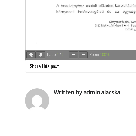
Page
1
/
2
Zoom
100%
Share this post
Written by admin.alacska