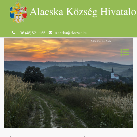
+36 (48) 521-165
alacska@alacska.hu
Fotók: Csontos Csaba