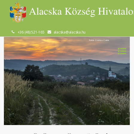
+36 (48) 521-165
alacska@alacska.hu
Fotók: Csontos Csaba