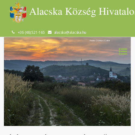
+36 (48) 521-165
alacska@alacska.hu
Fotók: Csontos Csaba