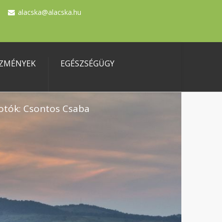
alacska@alacska.hu
ZMÉNYEK
EGÉSZSÉGÜGY
otók: Csontos Csaba