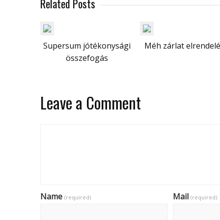
Related Posts
Supersum jótékonysági
Méh zárlat elrendel
összefogás
Leave a Comment
Name
Mail
(required)
(required)