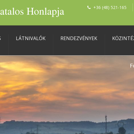
+36 (48) 521-165
S
LÁTNIVALÓK
RENDEZVÉNYEK
KÖZINTÉ
F