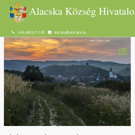
+36 (48) 521-165
alacska@alacska.hu
Fotók: Csontos Csaba