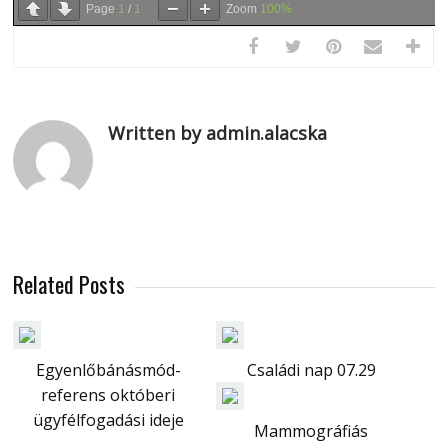
Page
1
/
1
Zoom
100%
Written by admin.alacska
Related Posts
Egyenlőbánásmód-
Családi nap 07.29
referens októberi
ügyfélfogadási ideje
Mammográfiás