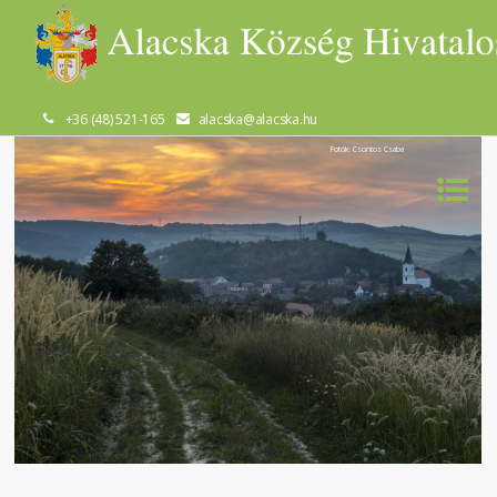
+36 (48) 521-165
alacska@alacska.hu
Fotók: Csontos Csaba