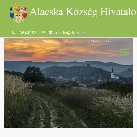
+36 (48) 521-165
alacska@alacska.hu
Fotók: Csontos Csaba