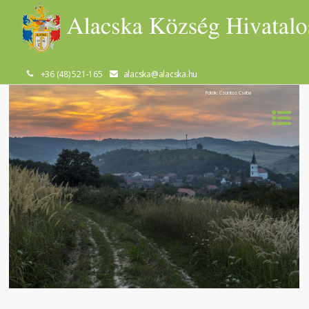
+36 (48) 521-165
alacska@alacska.hu
Fotók: Csontos Csaba