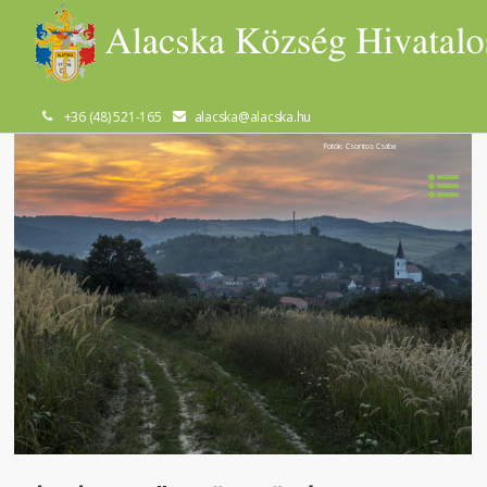
+36 (48) 521-165
alacska@alacska.hu
Fotók: Csontos Csaba