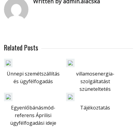
Written by admin.alacska
Related Posts
Ünnepi szemétszállítás
villamosenergia-
és ügyfélfogadás
szolgáltatást
szüneteltetés
Egyenlőbánásmód-
Tájékoztatás
referens Áprilisi
ügyfélfogadási ideje