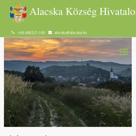
+36 (48) 521-165
alacska@alacska.hu
Fotók: Csontos Csaba