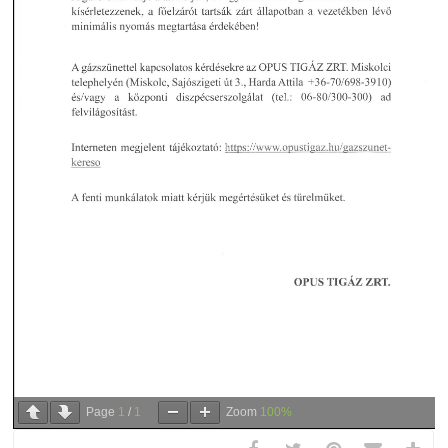
Page
1
/
1
Zoom
100%