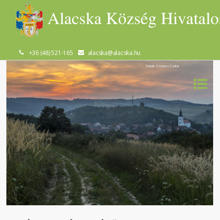
+36 (48) 521-165
alacska@alacska.hu
Fotók: Csontos Csaba