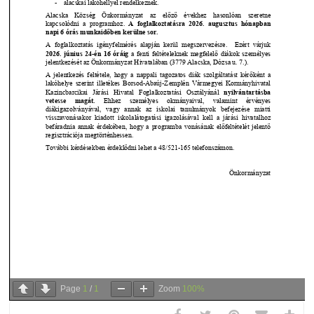
Page
1
/
1
Zoom
100%