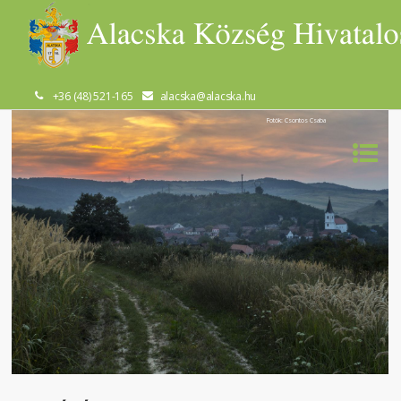
+36 (48) 521-165
alacska@alacska.hu
Fotók: Csontos Csaba