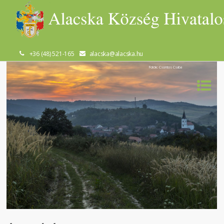
+36 (48) 521-165
alacska@alacska.hu
Fotók: Csontos Csaba