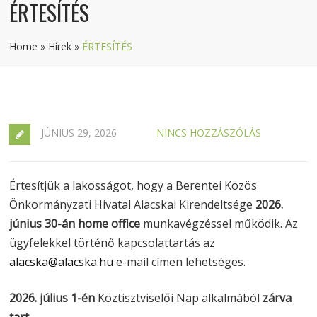
ÉRTESÍTÉS
Home
»
Hírek
»
ÉRTESÍTÉS
JÚNIUS 29, 2026
NINCS HOZZÁSZÓLÁS
Értesítjük a lakosságot, hogy a Berentei Közös
Önkormányzati Hivatal Alacskai Kirendeltsége
2026.
június 30-án
home office
munkavégzéssel működik. Az
ügyfelekkel történő kapcsolattartás az
alacska@alacska.hu
e-mail címen lehetséges.
2026. július 1-én
Köztisztviselői Nap alkalmából
zárva