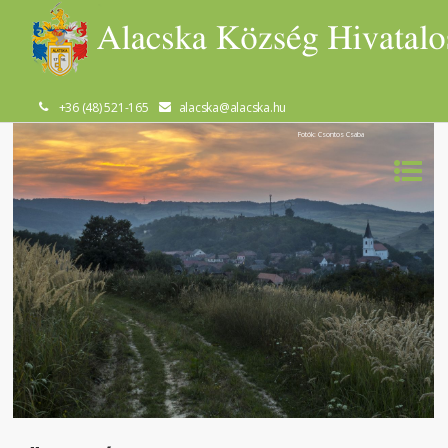
+36 (48) 521-165
alacska@alacska.hu
Fotók: Csontos Csaba