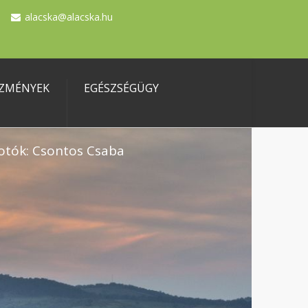
alacska@alacska.hu
ZMÉNYEK
EGÉSZSÉGÜGY
otók: Csontos Csaba