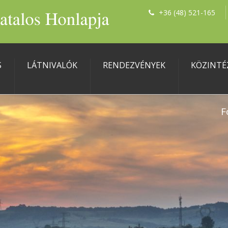
+36 (48) 521-165
S
LÁTNIVALÓK
RENDEZVÉNYEK
KÖZINTÉ
F