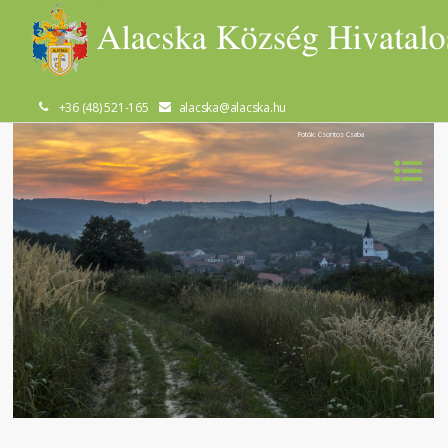
+36 (48) 521-165
alacska@alacska.hu
Fotók: Csontos Csaba