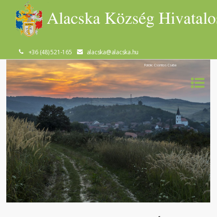
+36 (48) 521-165
alacska@alacska.hu
Fotók: Csontos Csaba