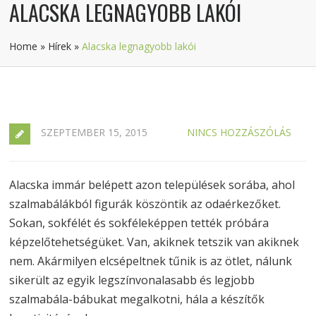
ALACSKA LEGNAGYOBB LAKÓI
Home
»
Hírek
»
Alacska legnagyobb lakói
SZEPTEMBER 15, 2015
NINCS HOZZÁSZÓLÁS
Alacska immár belépett azon települések sorába, ahol
szalmabálákból figurák köszöntik az odaérkezőket.
Sokan, sokfélét és sokféleképpen tették próbára
képzelőtehetségüket. Van, akiknek tetszik van akiknek
nem. Akármilyen elcsépeltnek tűnik is az ötlet, nálunk
sikerült az egyik legszínvonalasabb és legjobb
szalmabála-bábukat megalkotni, hála a készítők