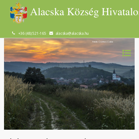
+36 (48) 521-165
alacska@alacska.hu
Fotók: Csontos Csaba