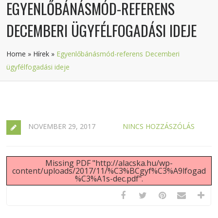
EGYENLŐBÁNÁSMÓD-REFERENS
DECEMBERI ÜGYFÉLFOGADÁSI IDEJE
Home
»
Hírek
»
Egyenlőbánásmód-referens Decemberi
ügyfélfogadási ideje
NOVEMBER 29, 2017
NINCS HOZZÁSZÓLÁS
Missing PDF "http://alacska.hu/wp-
content/uploads/2017/11/%C3%BCgyf%C3%A9lfogad
%C3%A1s-dec.pdf".