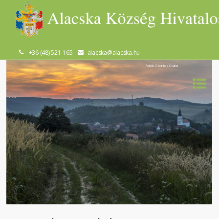
+36 (48) 521-165
alacska@alacska.hu
Fotók: Csontos Csaba