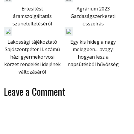
Értesítést
Agrárium 2023
áramszolgáltatás
Gazdaságszerkezeti
szüneteltetéséről
összeírás
Lakossági tájékoztató
Egy kis hideg a nagy
Sajószentpéter II. számú
melegben… avagy:
házi gyermekorvosi
hogyan lesz a
körzet rendelési idejének
napsütésből hűvösség
változásáról
Leave a Comment