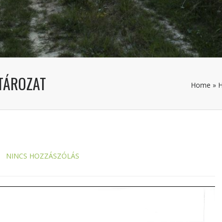
HATÁROZAT
Home
»
H
NINCS HOZZÁSZÓLÁS