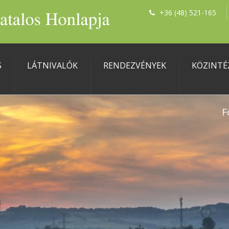
+36 (48) 521-165
S
LÁTNIVALÓK
RENDEZVÉNYEK
KÖZINTÉ
F