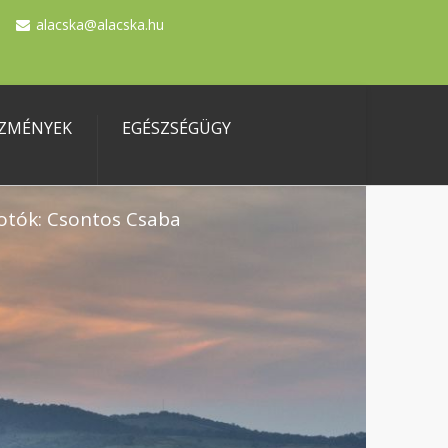
alacska@alacska.hu
ZMÉNYEK
EGÉSZSÉGÜGY
otók: Csontos Csaba