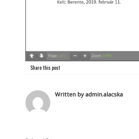
Page
1
/
1
Zoom
100%
Share this post
Written by admin.alacska