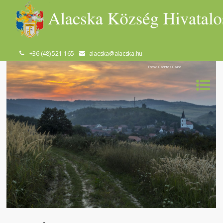
+36 (48) 521-165
alacska@alacska.hu
Fotók: Csontos Csaba