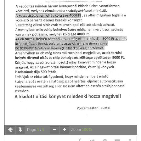
Page
1
/
1
Zoom
100%