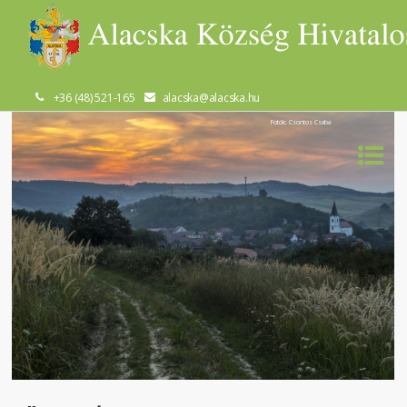
+36 (48) 521-165
alacska@alacska.hu
Fotók: Csontos Csaba