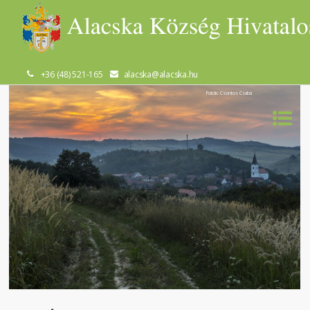
+36 (48) 521-165
alacska@alacska.hu
Fotók: Csontos Csaba