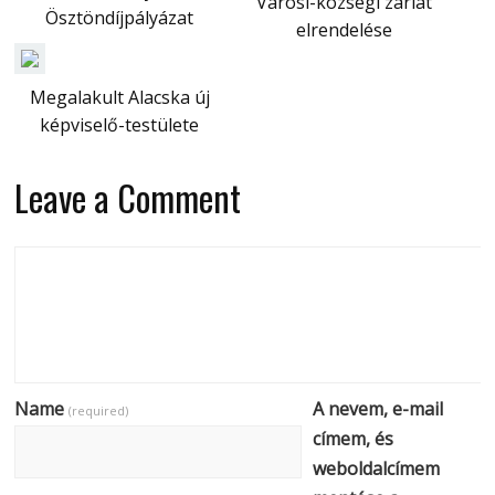
Városi-községi zárlat
Ösztöndíjpályázat
elrendelése
Megalakult Alacska új
képviselő-testülete
Leave a Comment
Name
A nevem, e-mail
(required)
címem, és
weboldalcímem