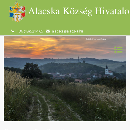
+36 (48) 521-165
alacska@alacska.hu
Fotók: Csontos Csaba