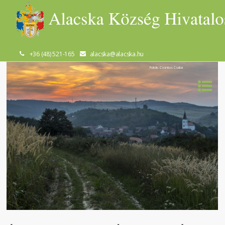
+36 (48) 521-165
alacska@alacska.hu
Fotók: Csontos Csaba