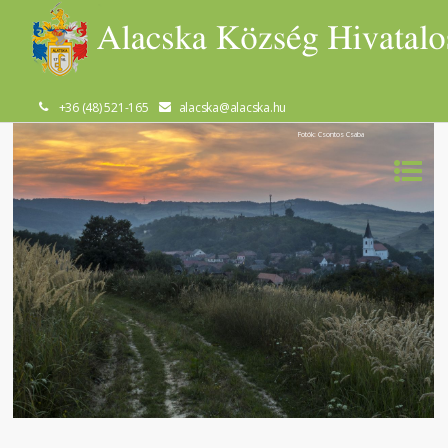
+36 (48) 521-165
alacska@alacska.hu
Fotók: Csontos Csaba